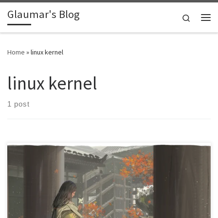
Glaumar's Blog
Skip to content
Search
Me
Home
»
linux kernel
linux kernel
1 post
图片来源：https://www.pixiv.net/en/artworks/74361938 名称 解
释 task_struct 中的对应变量（定义在 include/linux/sched.h 中，
均为全局ID，内核版本 v2.6.24） 对应的系统调用 PID （Process
ID） 字面上是虽然是 进程 ID，实际上就是线程 ID，内核中进
程、线程都使用 task_struct 结构表示 task_struct->pid pid_t
gettid(void); TGID (Thread Group ID) 线程组 ID，即线程组组长的
PID，真正的进程 ID，如果进程只有一个线程则他的 PID 和