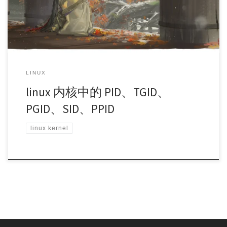
TGID 相同 task_struct->tgid pid_t getpid(void); PGID （Process
Group ID） 进程组 ID，多个进程可以组合为进程组，方便向所
有成员发送信号，进程组组长的 PID 即为PGID task_struct-
>signal->__pgrp pid_t getpgrp(void); SID（Session ID） 会话 ID，
多个进程组可以组合为会话，会话的组长PGID 即为 SID
task_struct->signal->__session pid_t getsid(pid_t pid); PPID
（Parent Process ID） 父进程 ID task_struct->parent->pid pid_t
LINUX
getppid(void); 参考：
linux 内核中的 PID、TGID、
PGID、SID、PPID
linux kernel