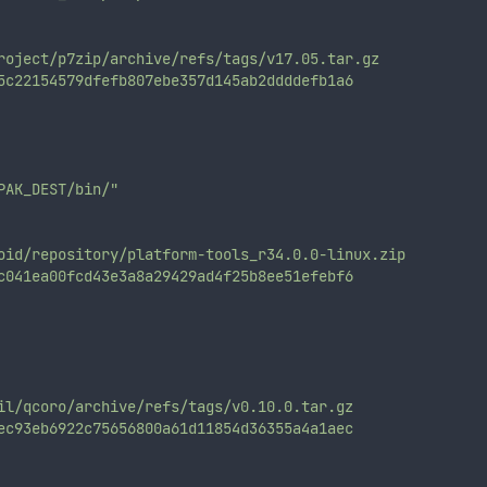
roject/p7zip/archive/refs/tags/v17.05.tar.gz
5c22154579dfefb807ebe357d145ab2ddddefb1a6
PAK_DEST/bin/"
oid/repository/platform-tools_r34.0.0-linux.zip
c041ea00fcd43e3a8a29429ad4f25b8ee51efebf6
il/qcoro/archive/refs/tags/v0.10.0.tar.gz
ec93eb6922c75656800a61d11854d36355a4a1aec