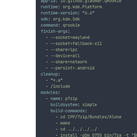
app-id
:
io.github.glaumar.QRookie
runtime
:
org.kde.Platform
runtime-version
:
"
6.6
"
sdk
:
org.kde.Sdk
command
:
qrookie
finish-args
:
-
--socket=wayland
-
--socket=fallback-x11
-
--share=ipc
-
--device=all
-
--share=network
-
--persist=.android
cleanup
:
-
"
*.a
"
-
/include
modules
:
-
name
:
p7zip
buildsystem
:
simple
build-commands
:
-
cd CPP/7zip/Bundles/Alone
-
make
-
cd ../../../../
-
install -pDm 0755 bin/7za -t "$