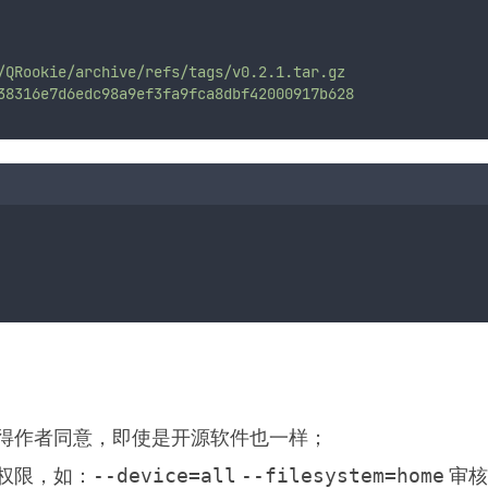
/QRookie/archive/refs/tags/v0.2.1.tar.gz
38316e7d6edc98a9ef3fa9fca8dbf42000917b628
得作者同意，即使是开源软件也一样；
权限，如：
审核
--device=all
--filesystem=home