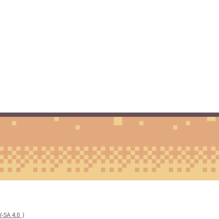
Y-SA 4.0
）