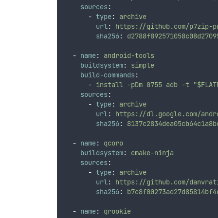
sources
:
-
type
:
archive
url
:
https://github.com/p7zip-p
sha256
:
d2788f892571058c08d2709
-
name
:
android-tools
buildsystem
:
simple
build-commands
:
-
install -pDm 0755 adb -t "$FLAT
sources
:
-
type
:
archive
url
:
https://dl.google.com/andr
sha256
:
8137c2834dea05cb64c1a8b
-
name
:
qcoro
buildsystem
:
cmake-ninja
sources
:
-
type
:
archive
url
:
https://github.com/danvrat
sha256
:
b7c8f00273ad27d85814bf4
-
name
:
qrookie