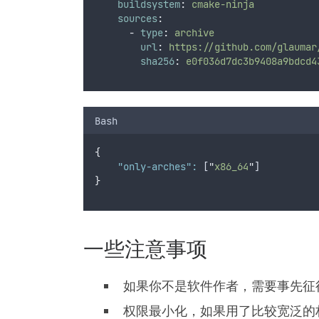
buildsystem
:
cmake-ninja
sources
:
-
type
:
archive
url
:
https://github.com/glaumar
sha256
:
e0f036d7dc3b9408a9bdcd4
Bash
{
"only-arches"
:
 [
"
x86_64
"
]
}
一些注意事项
如果你不是软件作者，需要事先征
权限最小化，如果用了比较宽泛的